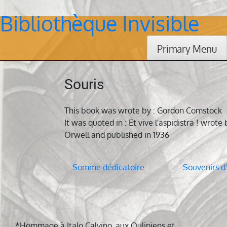
Bibliothèque Invisible
Skip
to
content
Primary Menu
Souris
This book was wrote by : Gordon Comstock
It was quoted in : Et vive l'aspidistra ! wrot
Orwell and published in 1936
Navigation
Somme dédicatoire
Souvenirs d
de
l’article
*Hommage à Italo Calvino, aux Oulipiens et