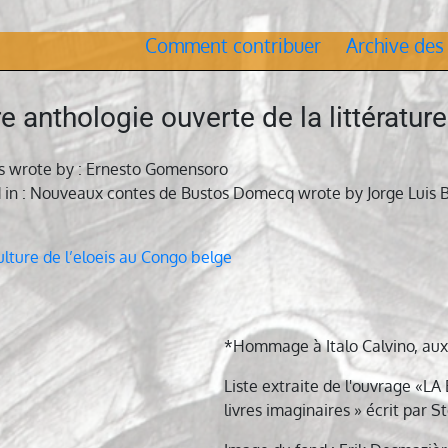
Comment contribuer
Archive des
 anthologie ouverte de la littérature
s wrote by : Ernesto Gomensoro
 in : Nouveaux contes de Bustos Domecq wrote by Jorge Luis B
ation
ulture de l’eloeis au Congo belge
le
*Hommage à Italo Calvino, aux
Liste extraite de l'ouvrage «
livres imaginaires » écrit par