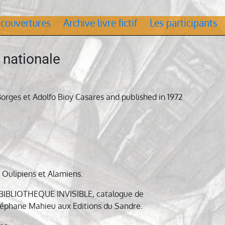
 couvertures
Archive livre fictif
Les participants
 nationale
orges et Adolfo Bioy Casares and published in 1972
 Oulipiens et Alamiens.
LA BIBLIOTHEQUE INVISIBLE, catalogue de
 Stéphane Mahieu aux Editions du Sandre.