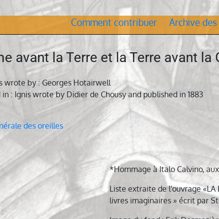
Comment contribuer
Archive des
 avant la Terre et la Terre avant la
s wrote by : Georges Hotairwell
 in : Ignis wrote by Didier de Chousy and published in 1883
ation
nérale des oreilles
le
*Hommage à Italo Calvino, aux
Liste extraite de l'ouvrage «
livres imaginaires » écrit par