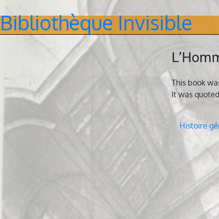
Bibliothèque Invisible
Skip
to
content
L’Homme
This book wa
It was quoted
Navig
Histoire gé
de
l’artic