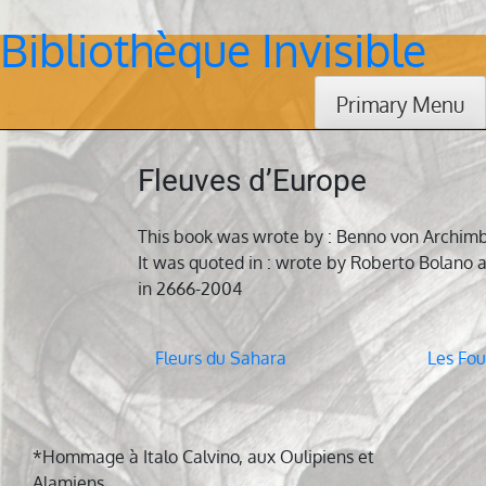
Bibliothèque Invisible
Skip
to
content
Primary Menu
Fleuves d’Europe
This book was wrote by : Benno von Archimb
It was quoted in : wrote by Roberto Bolano 
in 2666-2004
Navigation
Fleurs du Sahara
Les Fous
de
l’article
*Hommage à Italo Calvino, aux Oulipiens et
Alamiens.