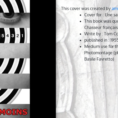
This cover was created by
am
Cover for
: Une sa
This book was qu
Chasseur français
Write by
: Tom Co
published in
: 195
Medium use for th
Photomontage (ph
Basile Favretto)