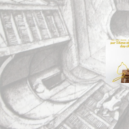
Navig
de
l’artic