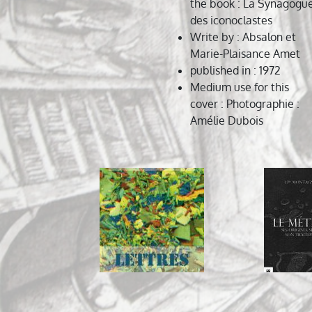
the book
: La Synagogu
des iconoclastes
Write by
: Absalon et
Marie-Plaisance Amet
published in
: 1972
Medium use for this
cover
: Photographie :
Amélie Dubois
Navigation
de
l’article