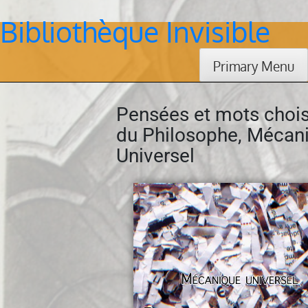
Bibliothèque Invisible
Skip
to
content
Primary Menu
Pensées et mots chois
du Philosophe, Mécan
Universel