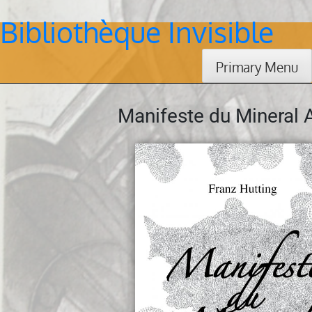
Bibliothèque Invisible
Skip
to
content
Primary Menu
Manifeste du Mineral A