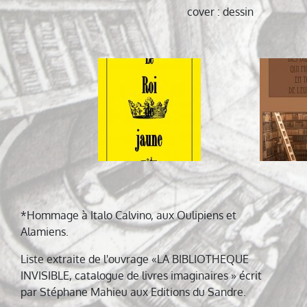
cover
: dessin
Navigation
de
l’article
*Hommage à Italo Calvino, aux Oulipiens et
Alamiens.
Liste extraite de l'ouvrage «LA BIBLIOTHEQUE
INVISIBLE, catalogue de livres imaginaires » écrit
par Stéphane Mahieu aux Editions du Sandre.