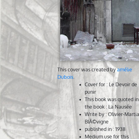
This cover was created by
amélie
Dubois
.
Cover for
: Le Devoir de
punir
This book was quoted in
the book
: La Nausée
Write by
: Olivier-Martia
BlÃ©vigne
published in
: 1938
Medium use for this