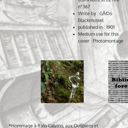
n°367
Write by
: GÃ©o
Blackmussel
published in
: 1901
Medium use for this
cover
: Photomontage
Navigation
de
l’article
*Hommage à Italo Calvino, aux Oulipiens et