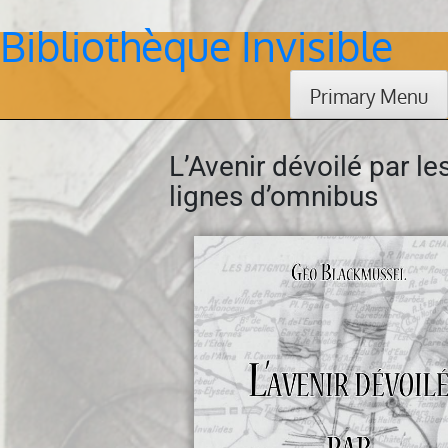
Bibliothèque Invisible
Skip
to
content
Primary Menu
L’Avenir dévoilé par le
lignes d’omnibus