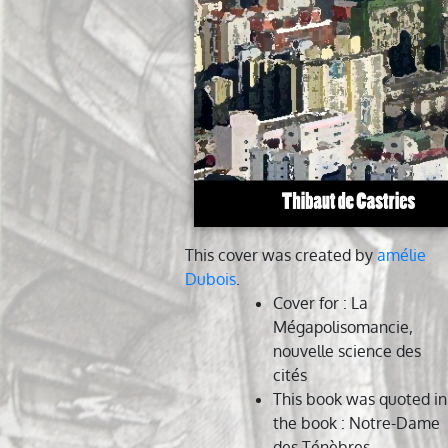
This cover was created by
amélie
Dubois
.
Cover for
: La
Mégapolisomancie,
nouvelle science des
cités
This book was quoted in
the book
: Notre-Dame
des Ténèbres