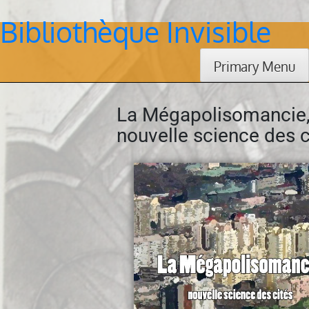
Bibliothèque Invisible
Skip
to
content
Primary Menu
La Mégapolisomancie
nouvelle science des c