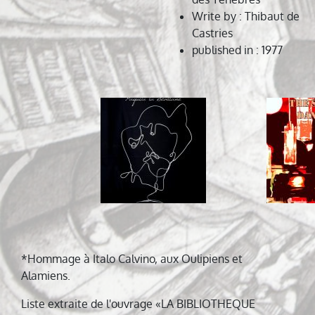
Write by
: Thibaut de
Castries
published in
: 1977
Navigation
de
l’article
*Hommage à Italo Calvino, aux Oulipiens et
Alamiens.
Liste extraite de l'ouvrage «LA BIBLIOTHEQUE