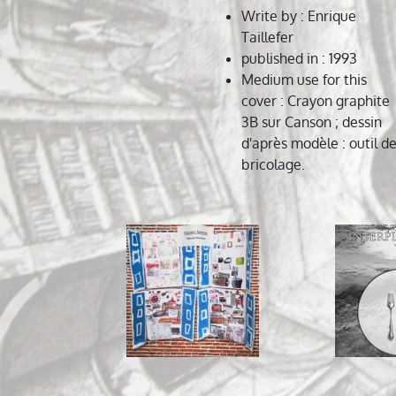
Write by
: Enrique
Taillefer
published in
: 1993
Medium use for this
cover
: Crayon graphite
3B sur Canson ; dessin
d'après modèle : outil d
bricolage.
Navigation
de
l’article