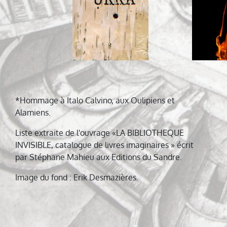
de
l’article
*Hommage à Italo Calvino, aux Oulipiens et
Alamiens.
Liste extraite de l'ouvrage «LA BIBLIOTHEQUE
INVISIBLE, catalogue de livres imaginaires » écrit
par Stéphane Mahieu aux Editions du Sandre.
Image du fond : Erik Desmazières.