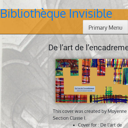
Bibliothèque Invisible
Skip
to
content
Primary Menu
De l’art de l’encadrem
This cover was created by
Moyenne
Section Classe I
.
Cover for
: De l’art de