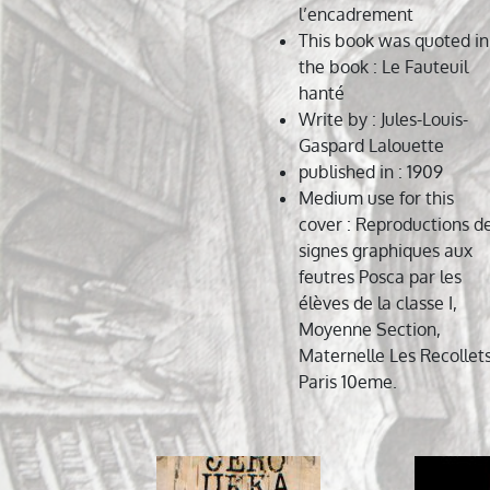
l’encadrement
This book was quoted in
the book
: Le Fauteuil
hanté
Write by
: Jules-Louis-
Gaspard Lalouette
published in
: 1909
Medium use for this
cover
: Reproductions d
signes graphiques aux
feutres Posca par les
élèves de la classe I,
Moyenne Section,
Maternelle Les Recollet
Paris 10eme.
Navigation